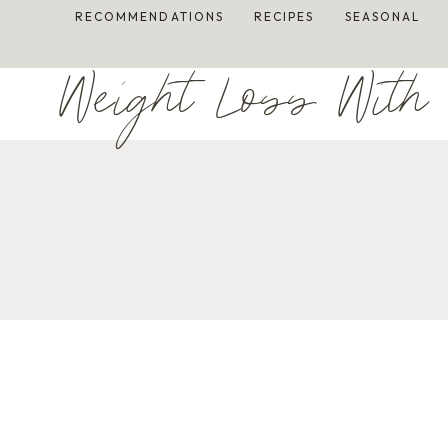
Skip
RECOMMENDATIONS
RECIPES
SEASONAL
to
content
Weight Loss With 