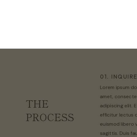
01. INQUIR
Lorem ipsum dol
amet, consecte
THE
adipiscing elit. 
PROCESS
efficitur lectus
euismod libero 
sagittis. Duis f