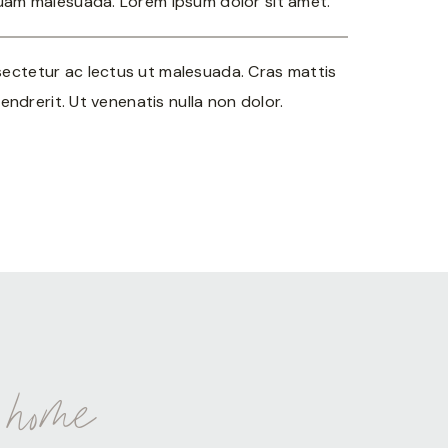
uam malesuada. Lorem ipsum dolor sit amet.
ctetur ac lectus ut malesuada. Cras mattis
hendrerit. Ut venenatis nulla non dolor.
home
t