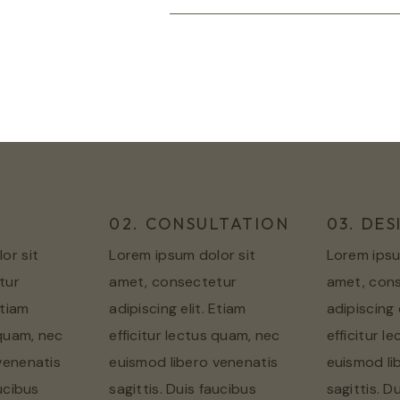
E
02. CONSULTATION
03. DES
or sit
Lorem ipsum dolor sit
Lorem ipsu
tur
amet, consectetur
amet, con
Etiam
adipiscing elit. Etiam
adipiscing 
 quam, nec
efficitur lectus quam, nec
efficitur l
venenatis
euismod libero venenatis
euismod li
aucibus
sagittis. Duis faucibus
sagittis. D