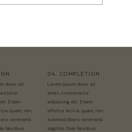
IGN
04. COMPLETION
m dolor sit
Lorem ipsum dolor sit
sectetur
amet, consectetur
elit. Etiam
adipiscing elit. Etiam
ectus quam, nec
efficitur lectus quam, nec
bero venenatis
euismod libero venenatis
uis faucibus
sagittis. Duis faucibus