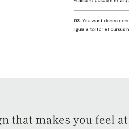
Praesent posuere et aliq
03.
You want donec conse
ligula a tortor et cursus 
n that makes you feel a